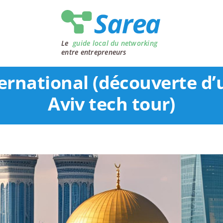
Le
guide local du networking
entre entrepreneurs
ternational (découverte d’u
Aviv tech tour)