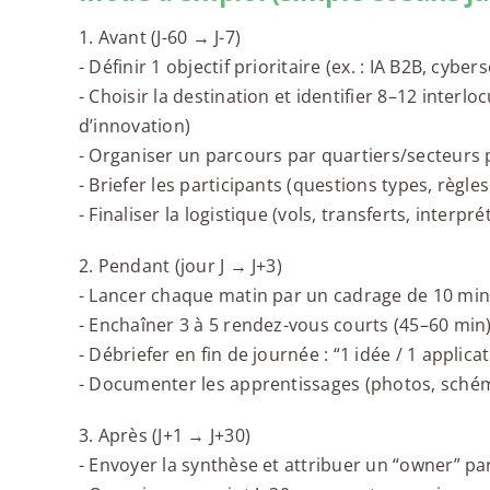
1. Avant (J-60 → J-7)
- Définir 1 objectif prioritaire (ex. : IA B2B, cyber
- Choisir la destination et identifier 8–12 interl
d’innovation)
- Organiser un parcours par quartiers/secteurs p
- Briefer les participants (questions types, règles
- Finaliser la logistique (vols, transferts, interpr
2. Pendant (jour J → J+3)
- Lancer chaque matin par un cadrage de 10 min
- Enchaîner 3 à 5 rendez-vous courts (45–60 min
- Débriefer en fin de journée : “1 idée / 1 applic
- Documenter les apprentissages (photos, schéma
3. Après (J+1 → J+30)
- Envoyer la synthèse et attribuer un “owner” pa