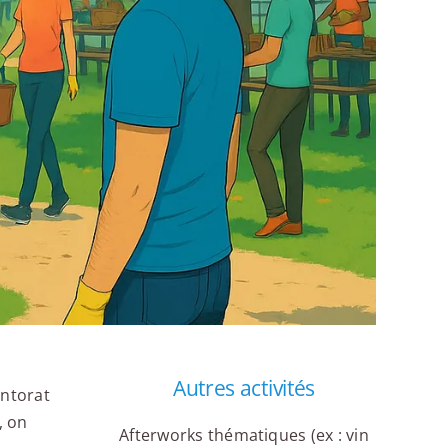
Autres activités
entorat
, on
Afterworks thématiques (ex : vin