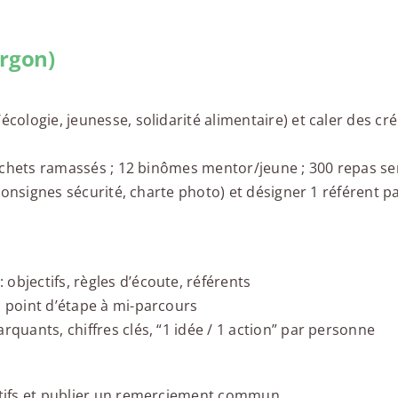
argon)
écologie, jeunesse, solidarité alimentaire) et caler des c
 déchets ramassés ; 12 binômes mentor/jeune ; 300 repas se
, consignes sécurité, charte photo) et désigner 1 référent p
objectifs, règles d’écoute, référents
c point d’étape à mi-parcours
rquants, chiffres clés, “1 idée / 1 action” par personne
iatifs et publier un remerciement commun