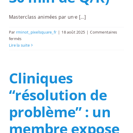
Masterclass animées par un·e [...]
Par
rminot_pixelsquare_fr
|
18 août 2025
|
Commentaires
sur
fermés
Masterclass
Lire la suite
animées
par
un·e
Cliniques
membre
(30
min
“résolution de
de
présentation
+
problème” : un
30
min
membre expose
de
Q/R)