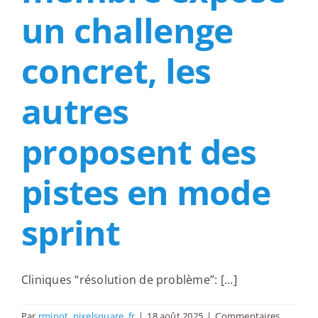
un challenge
concret, les
autres
proposent des
pistes en mode
sprint
Cliniques “résolution de problème”: [...]
Par
rminot_pixelsquare_fr
|
18 août 2025
|
Commentaires