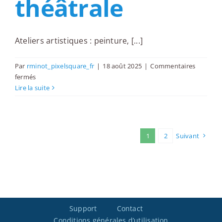
théâtrale
Ateliers artistiques : peinture, [...]
Par
rminot_pixelsquare_fr
|
18 août 2025
|
Commentaires
sur
fermés
Ateliers
Lire la suite
artistiques
:
peinture,
poterie,
1
2
Suivant
improvisation
théâtrale
Support
Contact
Conditions générales d’utilisation