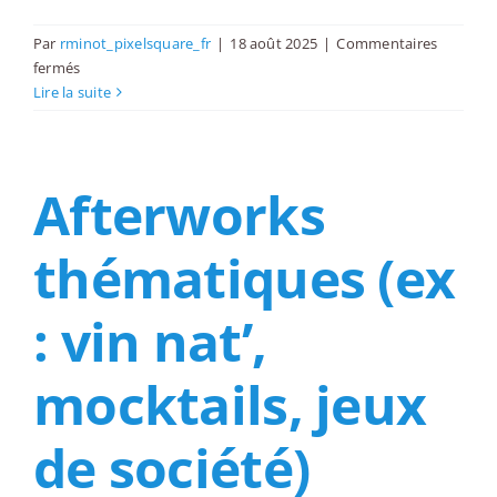
Par
rminot_pixelsquare_fr
|
18 août 2025
|
Commentaires
sur
fermés
Déjeuners
Lire la suite
“seat
shuffle”
:
Afterworks
changement
de
place
thématiques (ex
à
chaque
plat
: vin nat’,
mocktails, jeux
de société)