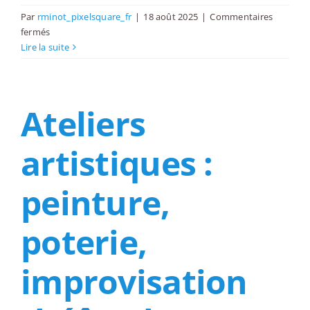
Par
rminot_pixelsquare_fr
|
18 août 2025
|
Commentaires
sur
fermés
Cours
Lire la suite
de
cuisine
ou
Ateliers
de
mixologie
suivi
artistiques :
d’un
dîner
peinture,
poterie,
improvisation