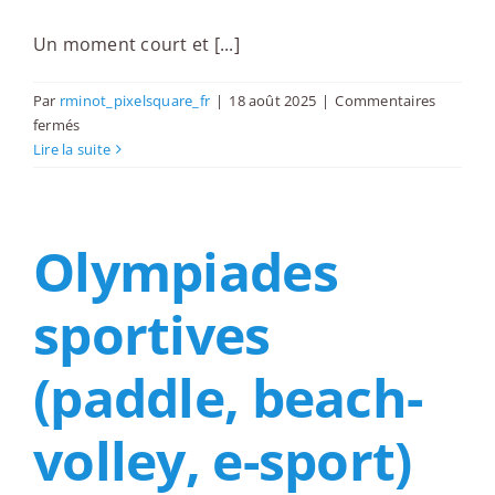
Un moment court et [...]
Par
rminot_pixelsquare_fr
|
18 août 2025
|
Commentaires
sur
fermés
Afterworks
Lire la suite
thématiques
(ex
:
Olympiades
vin
nat’,
mocktails,
sportives
jeux
de
société)
(paddle, beach-
volley, e-sport)