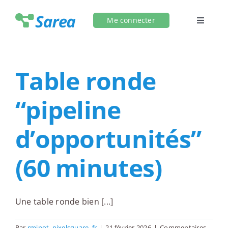
Passer
au
Me connecter
Toggle
contenu
Navigat
Accueil
Table ronde
Se présenter
“pipeline
S’informer
d’opportunités”
Ajouter un événement
(60 minutes)
Contact
Une table ronde bien [...]
Par
rminot_pixelsquare_fr
|
21 février 2026
|
Commentaires