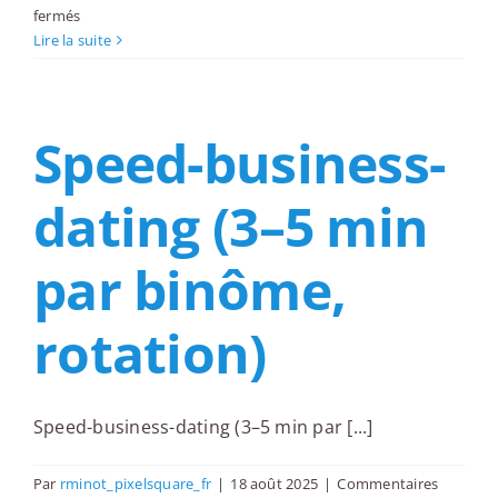
sur
fermés
Groupes
Lire la suite
de
co-
développement
Speed-business-
(méthode
Adrien
Payette)
dating (3–5 min
par binôme,
rotation)
Speed-business-dating (3–5 min par [...]
Par
rminot_pixelsquare_fr
|
18 août 2025
|
Commentaires