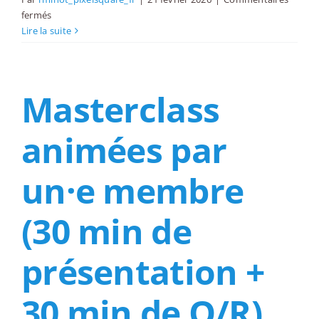
sur
fermés
Table
Lire la suite
ronde
“pipeline
d’opportunités”
Masterclass
(60
minutes)
animées par
un·e membre
(30 min de
présentation +
30 min de Q/R)