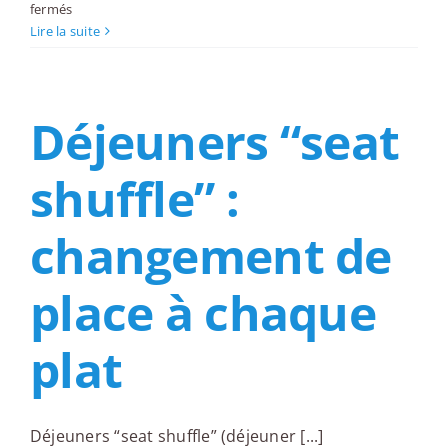
sur
fermés
Speed-
Lire la suite
business-
dating
(3–
Déjeuners “seat
5
min
par
shuffle” :
binôme,
rotation)
changement de
place à chaque
plat
Déjeuners “seat shuffle” (déjeuner [...]