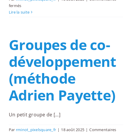
sur
fermés
Cliniques
Lire la suite
“résolution
de
problème”
Groupes de co-
:
un
membre
développement
expose
un
challenge
(méthode
concret,
les
Adrien Payette)
autres
proposent
des
pistes
Un petit groupe de [...]
en
mode
sprint
Par
rminot_pixelsquare_fr
|
18 août 2025
|
Commentaires