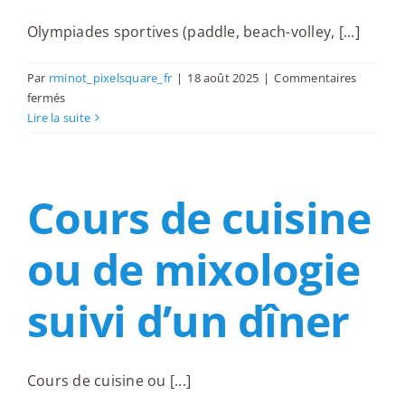
Olympiades sportives (paddle, beach-volley, [...]
Par
rminot_pixelsquare_fr
|
18 août 2025
|
Commentaires
sur
fermés
Olympiades
Lire la suite
sportives
(paddle,
beach-
Cours de cuisine
volley,
e-
sport)
ou de mixologie
suivi d’un dîner
Cours de cuisine ou [...]