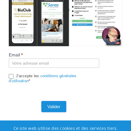
Email
*
Compte
J'accepte les
conditions générales
d’utilisation
*
Valider
Ce site web utilise des cookies et des services tiers.