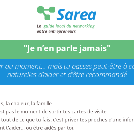
Le
guide local du networking
entre entrepreneurs
"Je n’en parle jamais"
er du moment… mais tu passes peut-être à c
naturelles d’aider et d’être recommandé
s, la chaleur, la famille.
’est pas le moment de sortir tes cartes de visite.
tout de ce que tu fais, c’est priver tes proches d’une info
t t’aider… ou être aidés par toi.