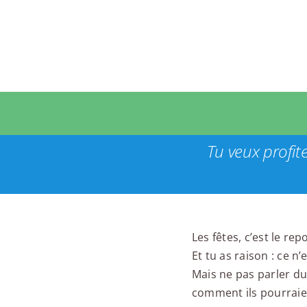
Passer
au
contenu
Tu veux profit
Les fêtes, c’est le repo
Et tu as raison : ce n
Mais ne pas parler du 
comment ils pourraien