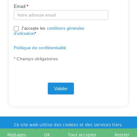
Email
*
Compte
J'accepte les
conditions générales
d’utilisation
*
Politique de confidentialité
* Champs obligatoires
Valider
Ce site web utilise des cookies et des services tiers.
Réglages
OK
Tout accepter
Rejeter