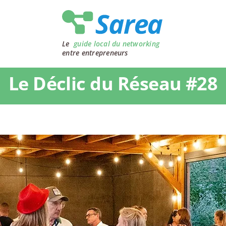
Le
guide local du networking
entre entrepreneurs
Le Déclic du Réseau #28