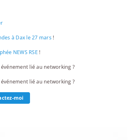
er
ndes à Dax le 27 mars
!
phée NEWS RSE
!
 événement lié au networking ?
 événement lié au networking ?
actez-moi