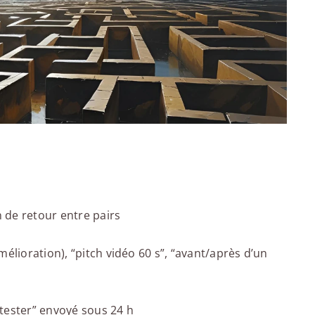
n de retour entre pairs
élioration), “pitch vidéo 60 s”, “avant/après d’un
à tester” envoyé sous 24 h