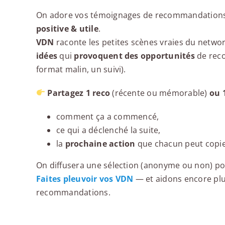
On adore vos témoignages de recommandations, 
positive & utile
.
VDN
raconte les petites scènes vraies du netwo
idées
qui
provoquent des opportunités
de reco
format malin, un suivi).
Partagez 1 reco
(récente ou mémorable)
ou 
comment ça a commencé,
ce qui a déclenché la suite,
la
prochaine action
que chacun peut copie
On diffusera une sélection (anonyme ou non) po
Faites pleuvoir vos VDN
— et aidons encore plu
recommandations.
Les nouvelles du networking