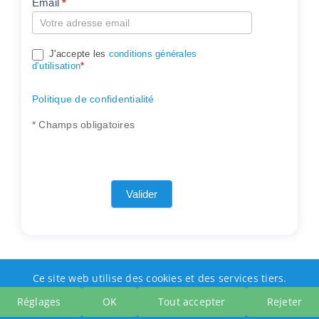
Email
*
Compte
J'accepte les
conditions générales
d’utilisation
*
Politique de confidentialité
* Champs obligatoires
Valider
Ce site web utilise des cookies et des services tiers.
Réglages
OK
Tout accepter
Rejeter