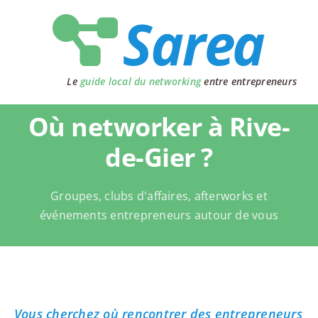
Passer
au
contenu
Le
guide local du networking
entre entrepreneurs
Où networker à Rive-
de-Gier ?
Groupes, clubs d'affaires, afterworks et
événements entrepreneurs autour de vous
Vous cherchez où rencontrer des entrepreneurs