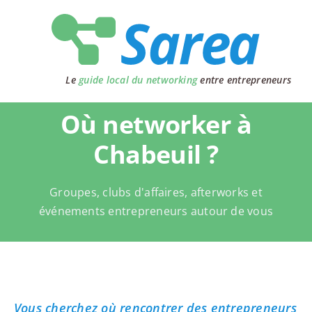
Passer
au
contenu
Le
guide local du networking
entre entrepreneurs
Où networker à
Chabeuil ?
Groupes, clubs d'affaires, afterworks et
événements entrepreneurs autour de vous
Vous cherchez où rencontrer des entrepreneurs