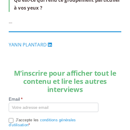
Qu’est-ce qui rend ce groupement particulier
à vos yeux ?
…
YANN PLANTARD
M’inscrire pour afficher tout le
contenu et lire les autres
interviews
Email
*
Compte
J'accepte les
conditions générales
d’utilisation
*