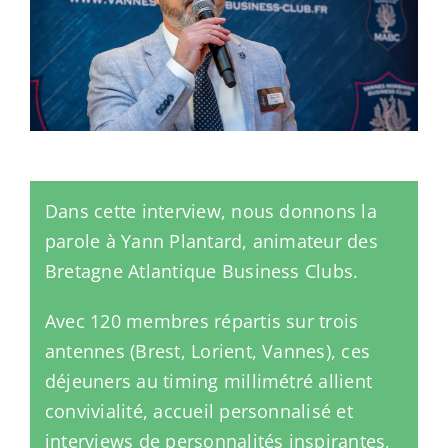
Dans cette interview, nous donnons la
parole à Yann Plantard, animateur des
Bretagne Atlantique Business Clubs.
Avec 120 membres répartis sur trois
antennes (Brest, Lorient, Vannes), ces
déjeuners au timing millimétré allient
convivialité, accueil personnalisé et
interviews de personnalités inspirantes,