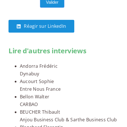
Valider
POURRET
et mandataire en financement immo
Réagir sur LinkedIn
Lire d'autres interviews
Andorra Frédéric
Dynabuy
Aucourt Sophie
Entre Nous France
Bellon Walter
CARBAO
BEUCHER Thibault
Anjou Business Club & Sarthe Business Club