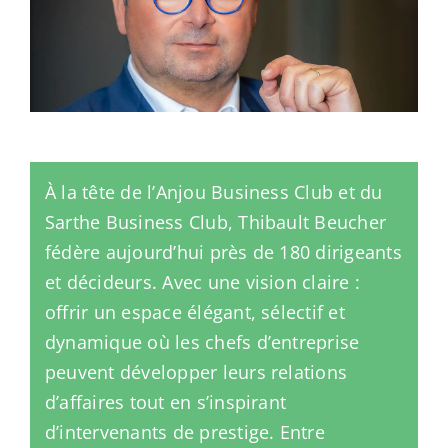
À la tête de l’Anjou Business Club et du
Sarthe Business Club, Thibault Beucher
fédère aujourd’hui près de 180 dirigeants
et décideurs. Avec une vision claire :
offrir un espace élégant, sélectif et
dynamique où les chefs d’entreprise
peuvent développer leurs relations
d’affaires tout en s’inspirant
d’intervenants de prestige. Entre