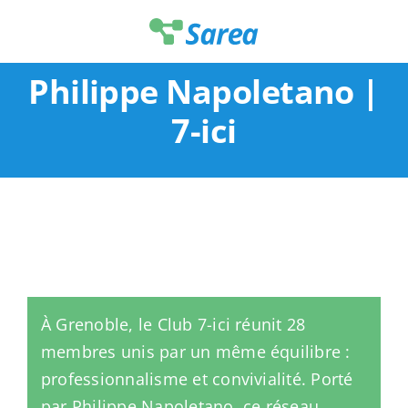
Passer
au
contenu
Philippe Napoletano |
7-ici
À Grenoble, le Club 7-ici réunit 28
membres unis par un même équilibre :
professionnalisme et convivialité. Porté
par Philippe Napoletano, ce réseau