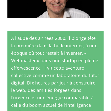
À l’aube des années 2000, il plonge tête
la première dans la bulle internet, à une
époque où tout restait à inventer. «
Webmaster » dans une startup en pleine
effervescence, il vit cette aventure
collective comme un laboratoire du futur
digital. Dix heures par jour à construire
le web, des amitiés forgées dans
l’urgence et une énergie comparable à
celle du boom actuel de l’intelligence