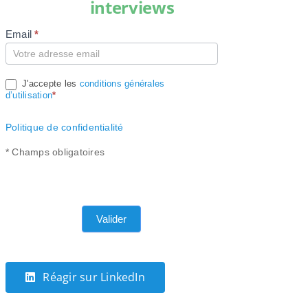
interviews
Email
*
Compte
J'accepte les
conditions générales
d’utilisation
*
Politique de confidentialité
* Champs obligatoires
Valider
Réagir sur LinkedIn