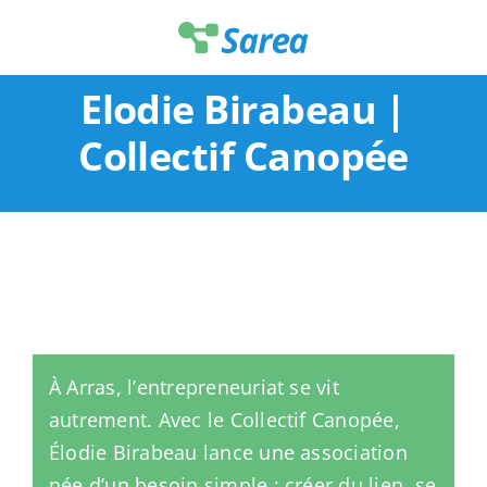
Passer
au
contenu
Elodie Birabeau |
Collectif Canopée
À Arras, l’entrepreneuriat se vit
autrement. Avec le Collectif Canopée,
Élodie Birabeau lance une association
née d’un besoin simple : créer du lien, se