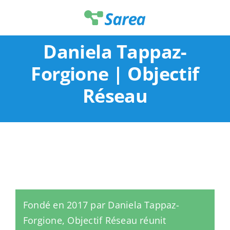
Passer
au
contenu
Daniela Tappaz-
Forgione | Objectif
Réseau
Fondé en 2017 par Daniela Tappaz-
Forgione, Objectif Réseau réunit