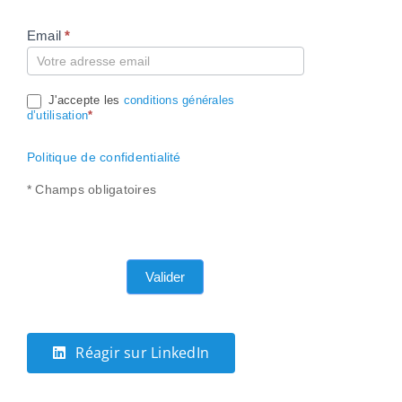
Email
*
Compte
J'accepte les
conditions générales
d’utilisation
*
Politique de confidentialité
* Champs obligatoires
Valider
Réagir sur LinkedIn