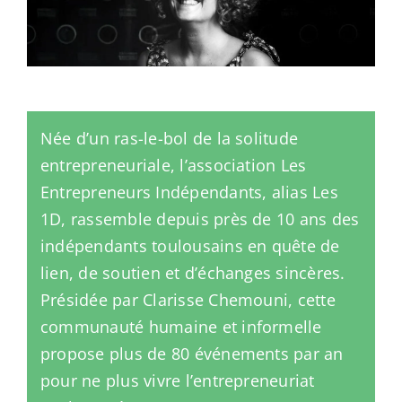
Née d’un ras-le-bol de la solitude
entrepreneuriale, l’association Les
Entrepreneurs Indépendants, alias Les
1D, rassemble depuis près de 10 ans des
indépendants toulousains en quête de
lien, de soutien et d’échanges sincères.
Présidée par Clarisse Chemouni, cette
communauté humaine et informelle
propose plus de 80 événements par an
pour ne plus vivre l’entrepreneuriat