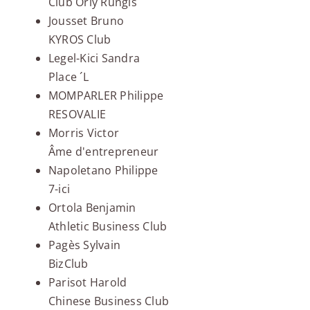
Club Orly Rungis
Jousset Bruno
KYROS Club
Legel-Kici Sandra
Place ´L
MOMPARLER Philippe
RESOVALIE
Morris Victor
Âme d'entrepreneur
Napoletano Philippe
7-ici
Ortola Benjamin
Athletic Business Club
Pagès Sylvain
BizClub
Parisot Harold
Chinese Business Club