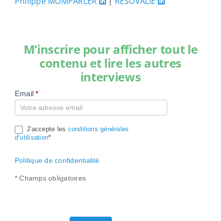
Philippe MOMPARLER
|
RESOVALIE
M’inscrire pour afficher tout le
contenu et lire les autres
interviews
Email
*
Compte
J'accepte les
conditions générales
d’utilisation
*
Politique de confidentialité
* Champs obligatoires