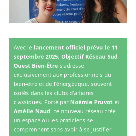
Avec le
lancement officiel prévu le 11
septembre 2025
,
Objectif Réseau Sud
Ouest Bien-Être
s’adresse
exclusivement aux professionnels du
bien-être et de l’énergétique, souvent
isolés dans les clubs d’affaires
classiques. Porté par
Noémie Pruvot
et
Amélie Naud
, ce nouveau réseau crée
un espace où les praticiens se
comprennent sans avoir à se justifier,