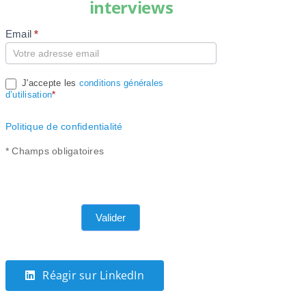
interviews
Email
*
Compte
J'accepte les
conditions générales
d’utilisation
*
Politique de confidentialité
* Champs obligatoires
Valider
Réagir sur LinkedIn