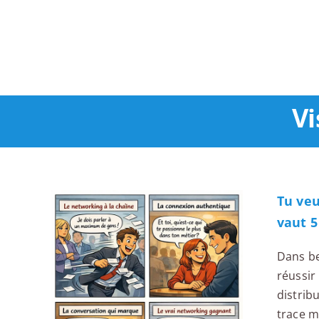
Passer
au
contenu
Vi
Tu ve
vaut 5
Dans be
réussir
distrib
trace 