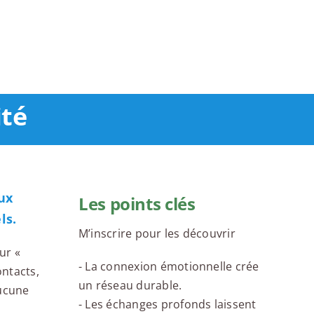
ité
ux
Les points clés
ls.
M’inscrire pour les découvrir
ur «
- La connexion émotionnelle crée
ontacts,
un réseau durable.
aucune
- Les échanges profonds laissent