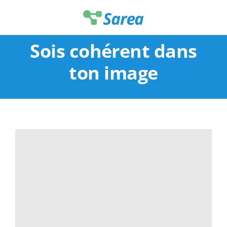
Passer
au
contenu
Sois cohérent dans
ton image