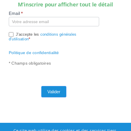
M’inscrire pour afficher tout le détail
Email
*
Compte
J'accepte les
conditions générales
d’utilisation
*
Politique de confidentialité
* Champs obligatoires
Valider
Ce site web utilise des cookies et des services tiers.