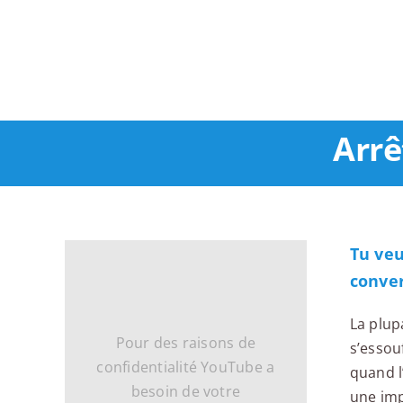
Passer
au
contenu
Arrê
Tu veu
conve
La plup
Pour des raisons de
s’essou
confidentialité YouTube a
quand l
besoin de votre
une imp