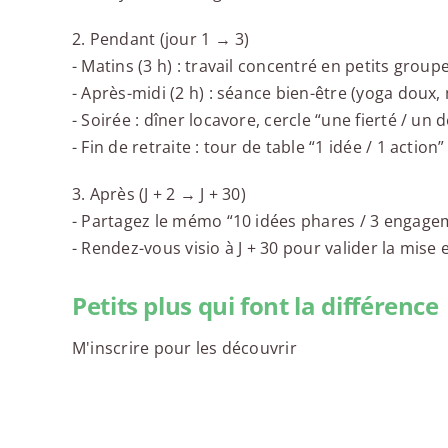
2. Pendant (jour 1 → 3)
- Matins (3 h) : travail concentré en petits group
- Après-midi (2 h) : séance bien-être (yoga doux, 
- Soirée : dîner locavore, cercle “une fierté / un 
- Fin de retraite : tour de table “1 idée / 1 actio
3. Après (J + 2 → J + 30)
- Partagez le mémo “10 idées phares / 3 engageme
- Rendez-vous visio à J + 30 pour valider la mise e
Petits plus qui font la différence
M'inscrire pour les découvrir