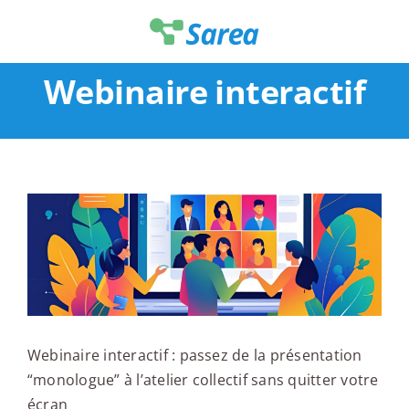
Passer
au
contenu
Webinaire interactif
Webinaire interactif : passez de la présentation
“monologue” à l’atelier collectif sans quitter votre
écran